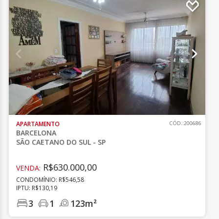
APARTAMENTO
CÓD.:200686
BARCELONA
SÃO CAETANO DO SUL - SP
R$630.000,00
VENDA:
CONDOMÍNIO: R$546,58
IPTU: R$130,19
3
1
123m²