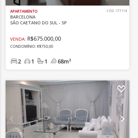
APARTAMENTO
CÓD.:177114
BARCELONA
SÃO CAETANO DO SUL - SP
R$675.000,00
VENDA:
CONDOMÍNIO: R$750,00
2
1
1
68m²