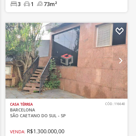
3
1
73m²
CASA TÉRREA
CÓD.:116640
BARCELONA
SÃO CAETANO DO SUL - SP
R$1.300.000,00
VENDA: