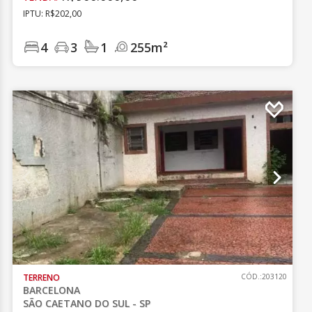
IPTU: R$202,00
4
3
1
255m²
TERRENO
CÓD.:203120
BARCELONA
SÃO CAETANO DO SUL - SP