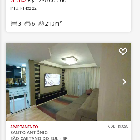
R$1.230.000,00
VENDA:
IPTU: R$402,22
3
6
210m²
APARTAMENTO
CÓD.:193285
SANTO ANTÔNIO
SÃO CAETANO DO SUL - SP