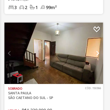
3
2
1
99m²
SOBRADO
CÓD.:150366
SANTA PAULA
SÃO CAETANO DO SUL - SP