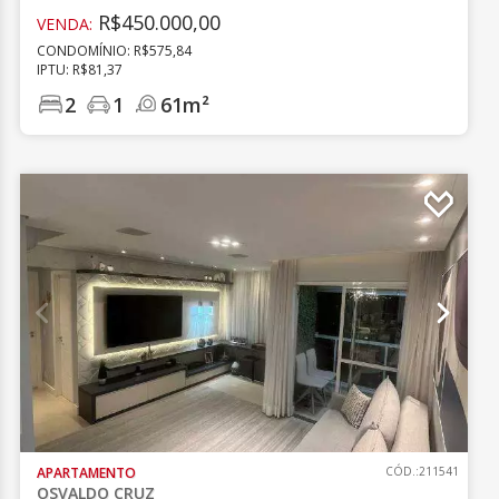
R$450.000,00
VENDA:
CONDOMÍNIO: R$575,84
IPTU: R$81,37
2
1
61m²
APARTAMENTO
CÓD.:211541
OSVALDO CRUZ