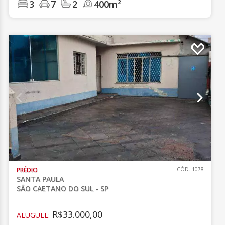
3
7
2
400m²
PRÉDIO
CÓD.:1078
SANTA PAULA
SÃO CAETANO DO SUL - SP
R$33.000,00
ALUGUEL: