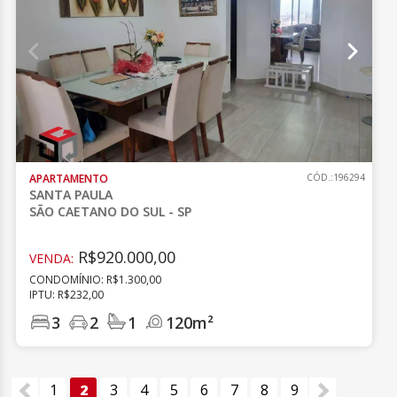
APARTAMENTO
CÓD.:196294
SANTA PAULA
SÃO CAETANO DO SUL - SP
R$920.000,00
VENDA:
CONDOMÍNIO: R$1.300,00
IPTU: R$232,00
3
2
1
120m²
1
2
3
4
5
6
7
8
9