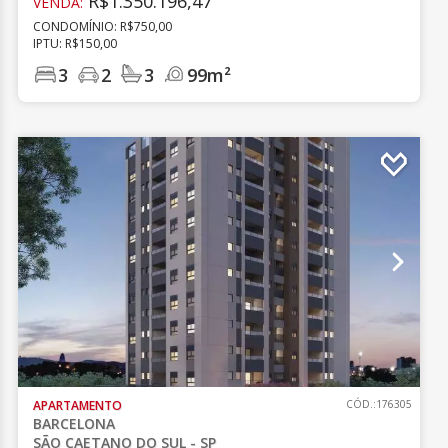
R$1.350.196,47
VENDA:
CONDOMÍNIO: R$750,00
IPTU: R$150,00
3
2
3
99m²
APARTAMENTO
CÓD.:176305
BARCELONA
SÃO CAETANO DO SUL - SP