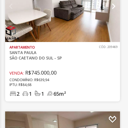
APARTAMENTO
CÓD.:209469
SANTA PAULA
SÃO CAETANO DO SUL - SP
R$745.000,00
VENDA:
CONDOMÍNIO: R$639,94
IPTU: R$84,68
2
1
1
65m²