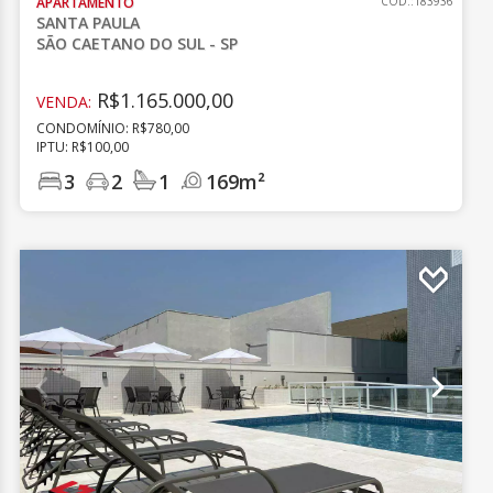
APARTAMENTO
CÓD.:183936
SANTA PAULA
SÃO CAETANO DO SUL - SP
R$1.165.000,00
VENDA:
CONDOMÍNIO: R$780,00
IPTU: R$100,00
3
2
1
169m²