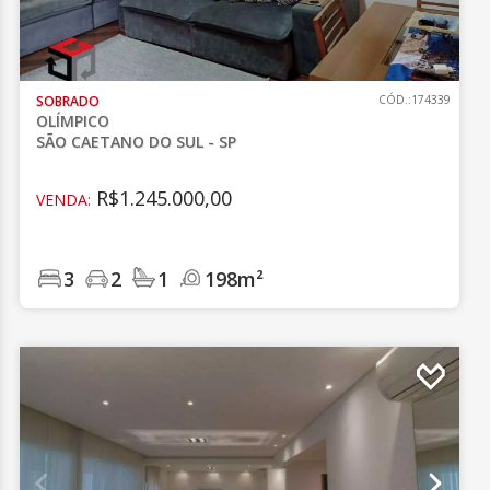
SOBRADO
CÓD.:174339
OLÍMPICO
SÃO CAETANO DO SUL - SP
R$1.245.000,00
VENDA:
3
2
1
198m²