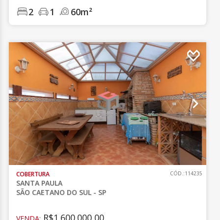
2
1
60m²
COBERTURA
CÓD.:114235
SANTA PAULA
SÃO CAETANO DO SUL - SP
R$1.600.000,00
VENDA: