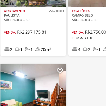
APARTAMENTO
CÓD.:188881
CASA TÉRREA
PAULISTA
CAMPO BELO
SÃO PAULO - SP
SÃO PAULO - SP
R$2.297.175,81
R$2.750.00
VENDA:
VENDA:
IPTU: R$343,00
2
1
1
70m²
4
2
1