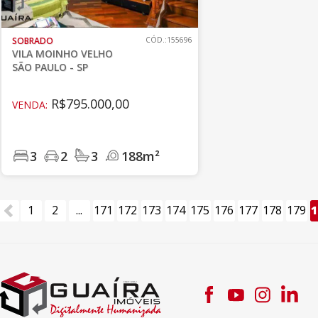
SOBRADO
CÓD.:155696
VILA MOINHO VELHO
SÃO PAULO - SP
R$795.000,00
VENDA:
3
2
3
188m²
1
2
...
171
172
173
174
175
176
177
178
179
1