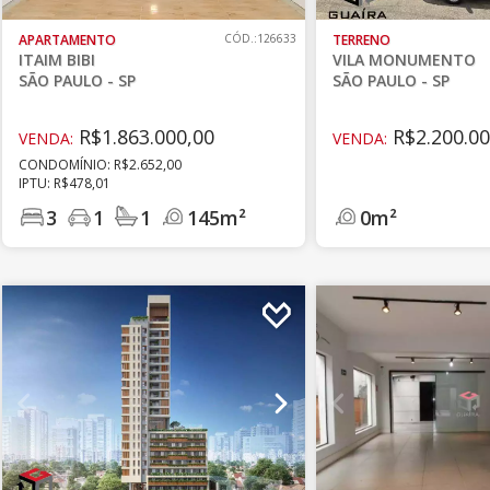
APARTAMENTO
CÓD.:126633
TERRENO
ITAIM BIBI
VILA MONUMENTO
SÃO PAULO - SP
SÃO PAULO - SP
R$1.863.000,00
R$2.200.00
VENDA:
VENDA:
CONDOMÍNIO: R$2.652,00
IPTU: R$478,01
3
1
1
145m²
0m²