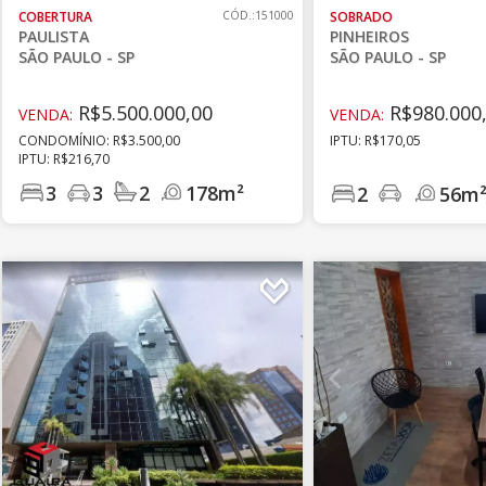
COBERTURA
CÓD.:151000
SOBRADO
PAULISTA
PINHEIROS
SÃO PAULO - SP
SÃO PAULO - SP
R$5.500.000,00
R$980.000
VENDA:
VENDA:
CONDOMÍNIO: R$3.500,00
IPTU: R$170,05
IPTU: R$216,70
3
3
2
178m²
2
56m