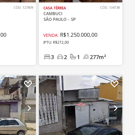
CÓD.:127809
CASA TÉRREA
CÓD.:134738
CAMBUCI
SÃO PAULO - SP
,00
R$1.250.000,00
VENDA:
IPTU: R$272,00
3
2
1
277m²