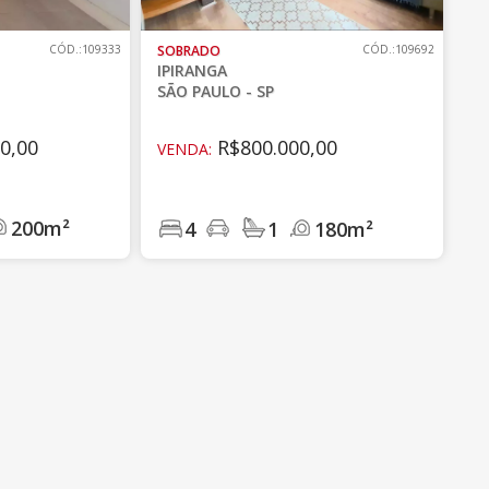
CÓD.:109333
SOBRADO
CÓD.:109692
IPIRANGA
SÃO PAULO - SP
0,00
R$800.000,00
VENDA:
200m²
4
1
180m²