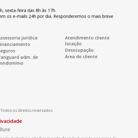
8h
,
sexta-feira
das 8h às 17h
.
bem os e-mails 24h por dia. Responderemos o mais breve
ssessoria jurídica
Atendimento cliente
locação
Financiamento
Desocupação
Seguros
Área do cliente
Vanguard adm. de
condomínio
-
Todos os direitos reservados
rivacidade
llure