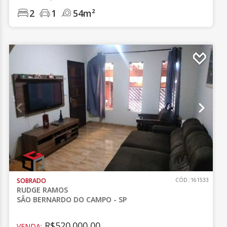
2
1
54m²
SOBRADO
CÓD.:161533
RUDGE RAMOS
SÃO BERNARDO DO CAMPO - SP
R$520.000,00
VENDA: