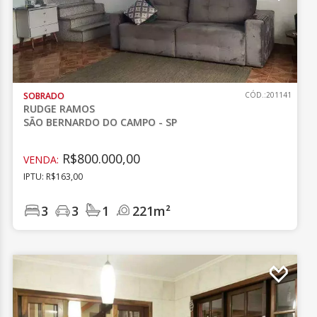
SOBRADO
CÓD.:201141
RUDGE RAMOS
SÃO BERNARDO DO CAMPO - SP
R$800.000,00
VENDA:
IPTU: R$163,00
3
3
1
221m²