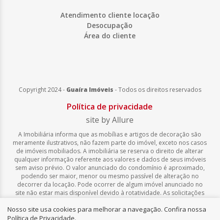
Atendimento cliente locação
Desocupação
Área do cliente
Copyright 2024 -
Guaíra Imóveis
-
Todos os direitos reservados
Política de privacidade
site by Allure
A Imobiliária informa que as mobílias e artigos de decoração são
meramente ilustrativos, não fazem parte do imóvel, exceto nos casos
de imóveis mobiliados. A imobiliária se reserva o direito de alterar
qualquer informação referente aos valores e dados de seus imóveis
sem aviso prévio. O valor anunciado do condomínio é aproximado,
podendo ser maior, menor ou mesmo passível de alteração no
decorrer da locação. Pode ocorrer de algum imóvel anunciado no
site não estar mais disponível devido à rotatividade. As solicitações
feitas pelo site não implicam em reserva, compra, venda ou locação
Nosso site usa cookies para melhorar a navegação. Confira nossa
de quaisquer imóveis.
Política de Privacidade
.