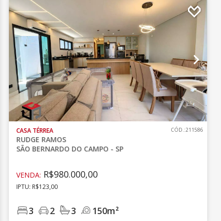
CASA TÉRREA
CÓD.:211586
RUDGE RAMOS
SÃO BERNARDO DO CAMPO - SP
R$980.000,00
VENDA:
IPTU: R$123,00
3
2
3
150m²