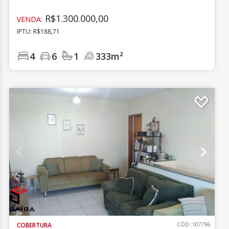
R$1.300.000,00
VENDA:
IPTU: R$188,71
4
6
1
333m²
COBERTURA
CÓD.:107796