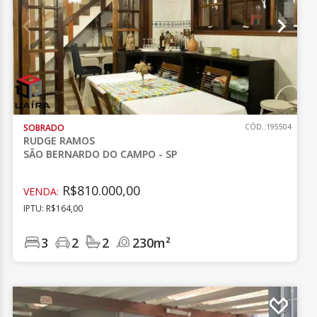
SOBRADO
CÓD.:195504
RUDGE RAMOS
SÃO BERNARDO DO CAMPO - SP
R$810.000,00
VENDA:
IPTU: R$164,00
3
2
2
230m²