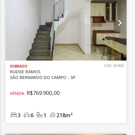
SOBRADO
CÓD.:201855
RUDGE RAMOS
SÃO BERNARDO DO CAMPO - SP
R$769.900,00
VENDA:
3
6
1
218m²