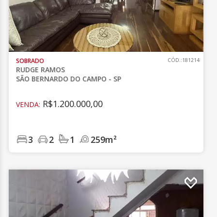
SOBRADO
CÓD.:181214
RUDGE RAMOS
SÃO BERNARDO DO CAMPO - SP
R$1.200.000,00
VENDA:
3
2
1
259m²