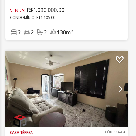
R$1.090.000,00
VENDA:
CONDOMÍNIO: R$1.105,00
3
2
3
130m²
CASA TÉRREA
CÓD.:184264