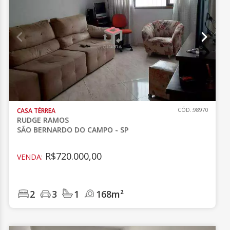
CASA TÉRREA
CÓD.:98970
RUDGE RAMOS
SÃO BERNARDO DO CAMPO - SP
R$720.000,00
VENDA:
2
3
1
168m²