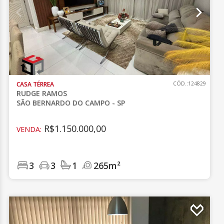
CASA TÉRREA
CÓD.:124829
RUDGE RAMOS
SÃO BERNARDO DO CAMPO - SP
R$1.150.000,00
VENDA:
3
3
1
265m²