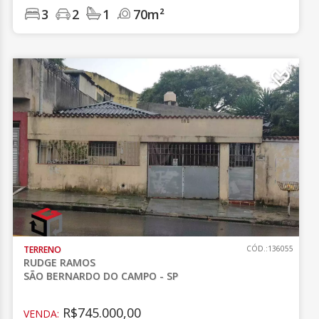
3
2
1
70m²
TERRENO
CÓD.:136055
RUDGE RAMOS
SÃO BERNARDO DO CAMPO - SP
R$745.000,00
VENDA: