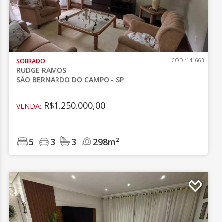
SOBRADO
CÓD.:141663
RUDGE RAMOS
SÃO BERNARDO DO CAMPO - SP
R$1.250.000,00
VENDA:
5
3
3
298m²