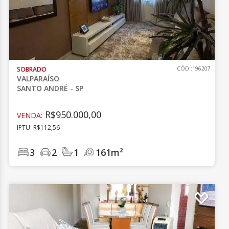
SOBRADO
CÓD.:196207
VALPARAÍSO
SANTO ANDRÉ - SP
R$950.000,00
VENDA:
IPTU: R$112,56
3
2
1
161m²