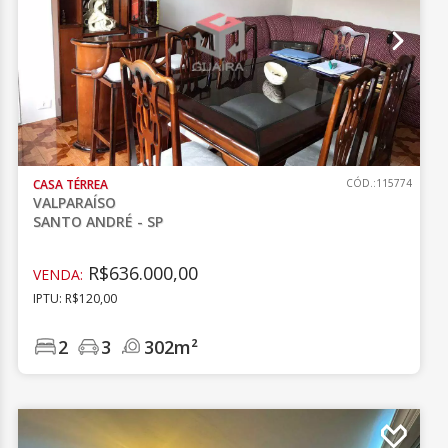
CASA TÉRREA
CÓD.:115774
VALPARAÍSO
SANTO ANDRÉ - SP
R$636.000,00
VENDA:
IPTU: R$120,00
2
3
302m²