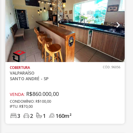
COBERTURA
CÓD.:96056
VALPARAÍSO
SANTO ANDRÉ - SP
R$860.000,00
VENDA:
CONDOMÍNIO: R$100,00
IPTU: R$70,00
3
2
1
160m²