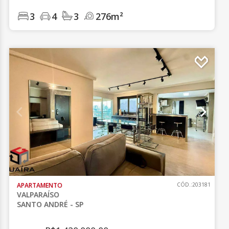
3
4
3
276m²
APARTAMENTO
CÓD.:203181
VALPARAÍSO
SANTO ANDRÉ - SP