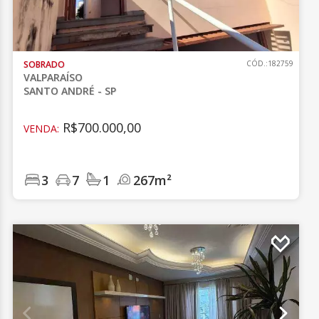
SOBRADO
CÓD.:182759
VALPARAÍSO
SANTO ANDRÉ - SP
R$700.000,00
VENDA:
3
7
1
267m²