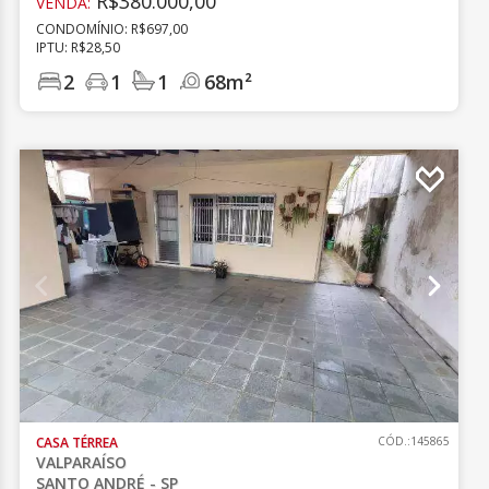
R$380.000,00
VENDA:
CONDOMÍNIO: R$697,00
IPTU: R$28,50
2
1
1
68m²
CASA TÉRREA
CÓD.:145865
VALPARAÍSO
SANTO ANDRÉ - SP