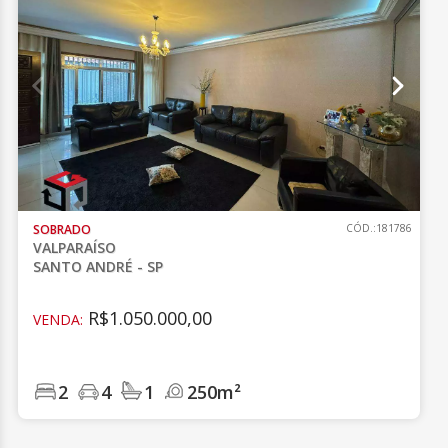
SOBRADO
CÓD.:181786
VALPARAÍSO
SANTO ANDRÉ - SP
R$1.050.000,00
VENDA:
2
4
1
250m²