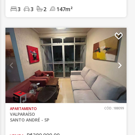
3
3
2
147m²
APARTAMENTO
CÓD.:188099
VALPARAÍSO
SANTO ANDRÉ - SP