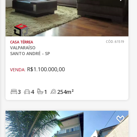
CASA TÉRREA
CÓD.:61519
VALPARAÍSO
SANTO ANDRÉ - SP
R$1.100.000,00
VENDA:
3
4
1
254m²