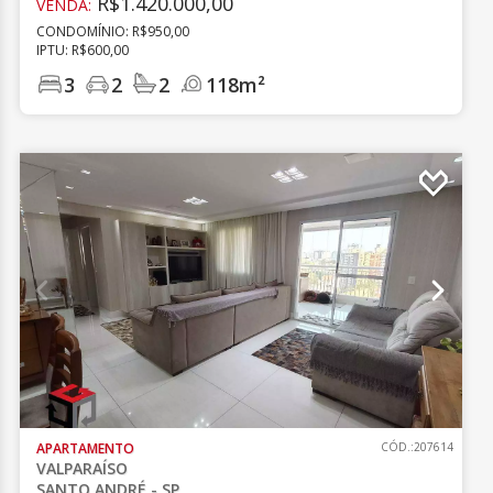
R$1.420.000,00
VENDA:
CONDOMÍNIO: R$950,00
IPTU: R$600,00
3
2
2
118m²
APARTAMENTO
CÓD.:207614
VALPARAÍSO
SANTO ANDRÉ - SP