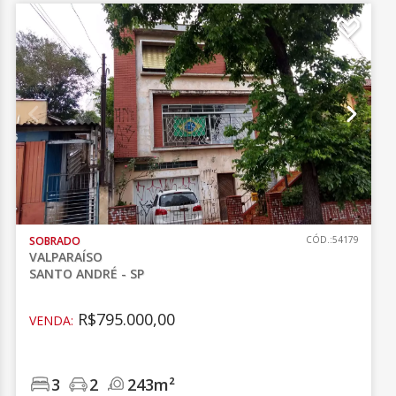
SOBRADO
CÓD.:54179
VALPARAÍSO
SANTO ANDRÉ - SP
R$795.000,00
VENDA:
3
2
243m²