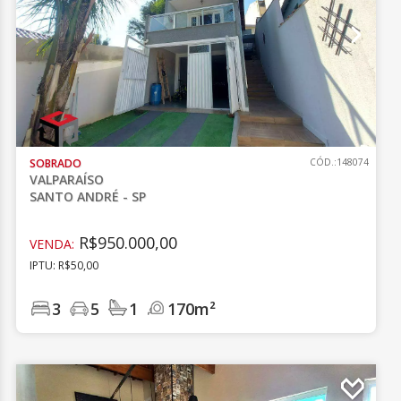
SOBRADO
CÓD.:148074
VALPARAÍSO
SANTO ANDRÉ - SP
R$950.000,00
VENDA:
IPTU: R$50,00
3
5
1
170m²