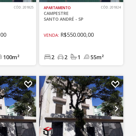
CÓD.:201825
APARTAMENTO
CÓD.:201824
CAMPESTRE
SANTO ANDRÉ - SP
,00
R$550.000,00
VENDA:
100m²
2
2
1
55m²