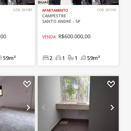
CÓD.:201787
APARTAMENTO
CÓD.:201741
CAMPESTRE
SANTO ANDRÉ - SP
,00
R$600.000,00
VENDA:
59m²
2
1
1
59m²