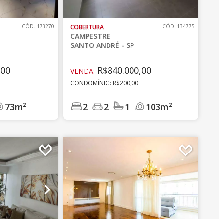
CÓD.:173270
COBERTURA
CÓD.:134775
CAMPESTRE
SANTO ANDRÉ - SP
,00
R$840.000,00
VENDA:
CONDOMÍNIO: R$200,00
73m²
2
2
1
103m²