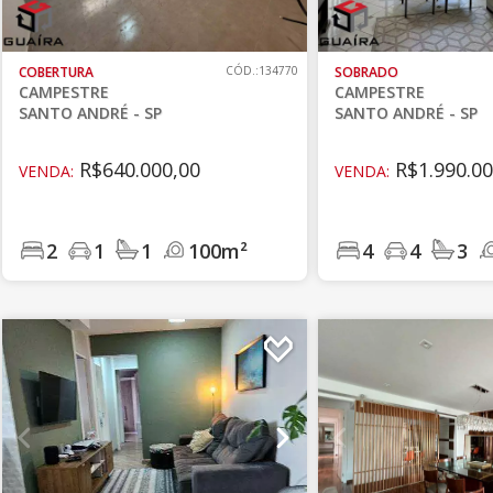
COBERTURA
CÓD.:134770
SOBRADO
CAMPESTRE
CAMPESTRE
SANTO ANDRÉ - SP
SANTO ANDRÉ - SP
R$640.000,00
R$1.990.00
VENDA:
VENDA:
2
1
1
100m²
4
4
3