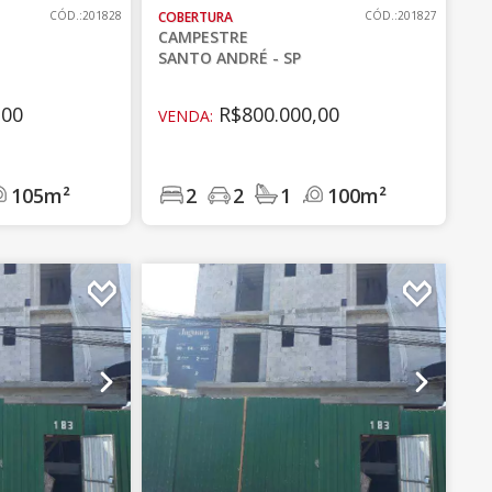
CÓD.:201828
COBERTURA
CÓD.:201827
CAMPESTRE
SANTO ANDRÉ - SP
,00
R$800.000,00
VENDA:
105m²
2
2
1
100m²