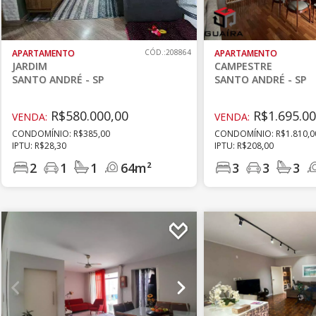
APARTAMENTO
CÓD.:208864
APARTAMENTO
JARDIM
CAMPESTRE
SANTO ANDRÉ - SP
SANTO ANDRÉ - SP
R$580.000,00
R$1.695.00
VENDA:
VENDA:
CONDOMÍNIO: R$385,00
CONDOMÍNIO: R$1.810,0
IPTU: R$28,30
IPTU: R$208,00
2
1
1
64m²
3
3
3