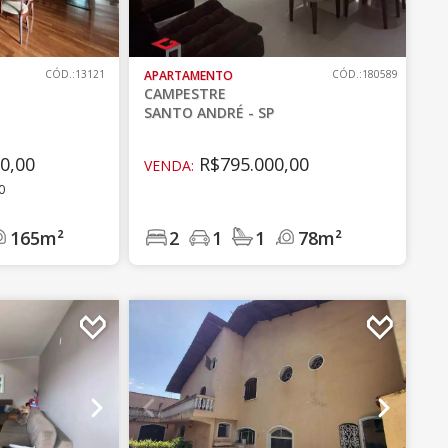
CÓD.:13121
APARTAMENTO
CÓD.:180589
CAMPESTRE
SANTO ANDRÉ - SP
0,00
R$795.000,00
VENDA:
0
165m²
2
1
1
78m²