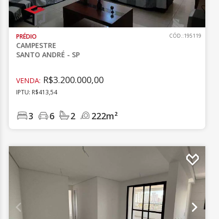
PRÉDIO
CÓD.:195119
CAMPESTRE
SANTO ANDRÉ - SP
R$3.200.000,00
VENDA:
IPTU: R$413,54
3
6
2
222m²