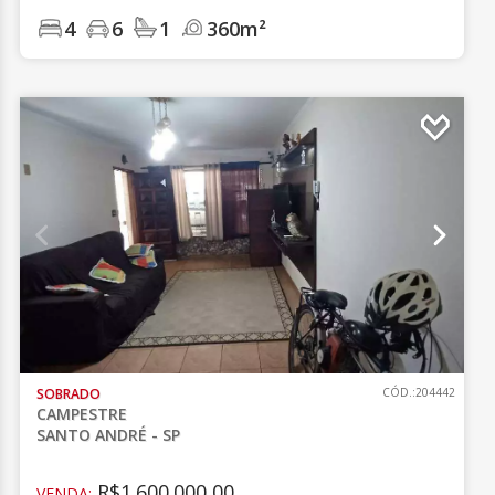
4
6
1
360m²
SOBRADO
CÓD.:204442
CAMPESTRE
SANTO ANDRÉ - SP
R$1.600.000,00
VENDA: