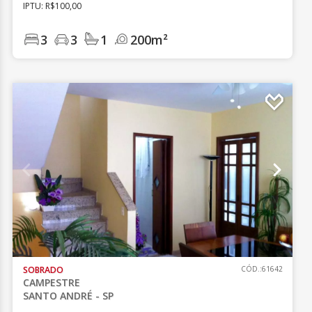
IPTU: R$100,00
3
3
1
200m²
SOBRADO
CÓD.:61642
CAMPESTRE
SANTO ANDRÉ - SP