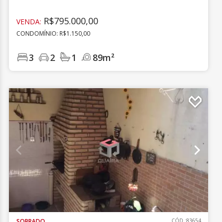
R$795.000,00
VENDA:
CONDOMÍNIO: R$1.150,00
3
2
1
89m²
SOBRADO
CÓD.:83654