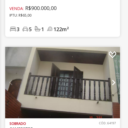
R$900.000,00
VENDA:
IPTU: R$65,00
3
5
1
122m²
SOBRADO
CÓD.:64197