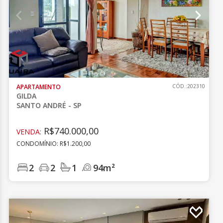
APARTAMENTO
CÓD.:202310
GILDA
SANTO ANDRÉ - SP
R$740.000,00
VENDA:
CONDOMÍNIO: R$1.200,00
2
2
1
94m²