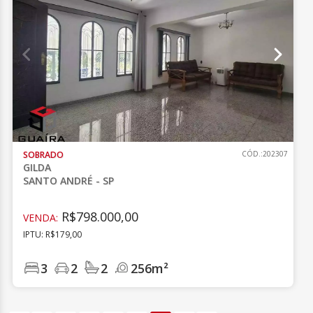
SOBRADO
CÓD.:202307
GILDA
SANTO ANDRÉ - SP
R$798.000,00
VENDA:
IPTU: R$179,00
3
2
2
256m²