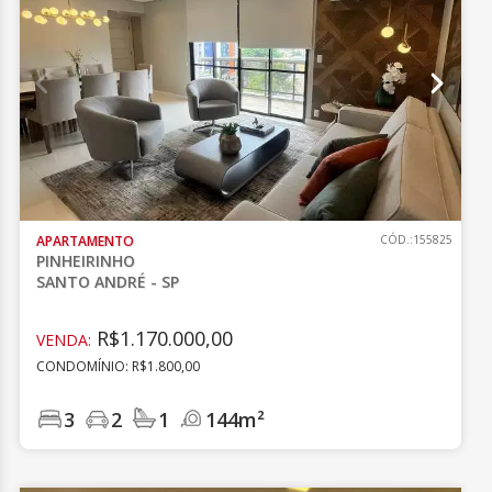
APARTAMENTO
CÓD.:155825
PINHEIRINHO
SANTO ANDRÉ - SP
R$1.170.000,00
VENDA:
CONDOMÍNIO: R$1.800,00
3
2
1
144m²