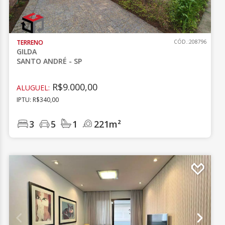
TERRENO
CÓD.:208796
GILDA
SANTO ANDRÉ - SP
R$9.000,00
ALUGUEL:
IPTU: R$340,00
3
5
1
221m²