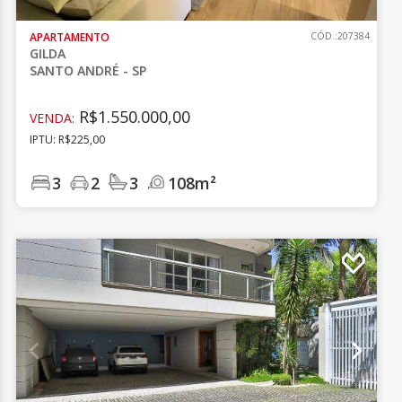
APARTAMENTO
CÓD.:207384
GILDA
SANTO ANDRÉ - SP
R$1.550.000,00
VENDA:
IPTU: R$225,00
3
2
3
108m²