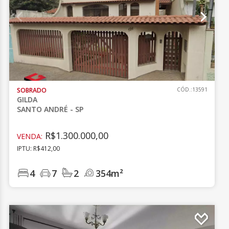
SOBRADO
CÓD.:13591
GILDA
SANTO ANDRÉ - SP
R$1.300.000,00
VENDA:
IPTU: R$412,00
4
7
2
354m²