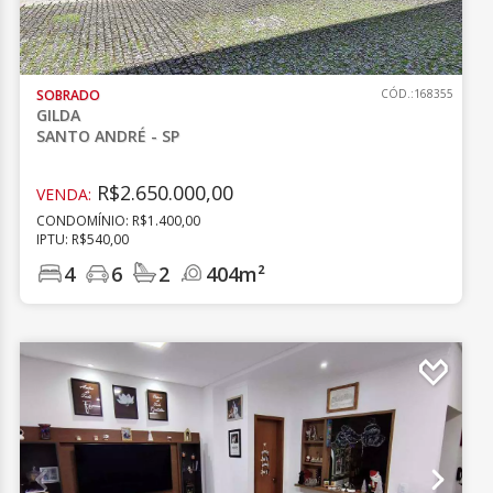
SOBRADO
CÓD.:168355
GILDA
SANTO ANDRÉ - SP
R$2.650.000,00
VENDA:
CONDOMÍNIO: R$1.400,00
IPTU: R$540,00
4
6
2
404m²