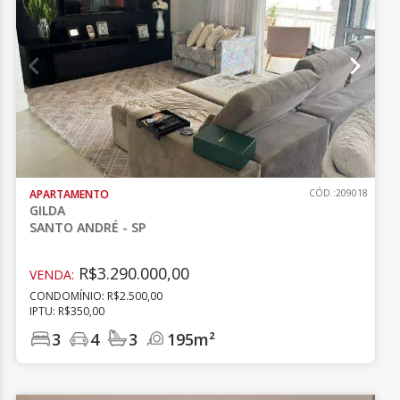
APARTAMENTO
CÓD.:209018
GILDA
SANTO ANDRÉ - SP
R$3.290.000,00
VENDA:
CONDOMÍNIO: R$2.500,00
IPTU: R$350,00
3
4
3
195m²