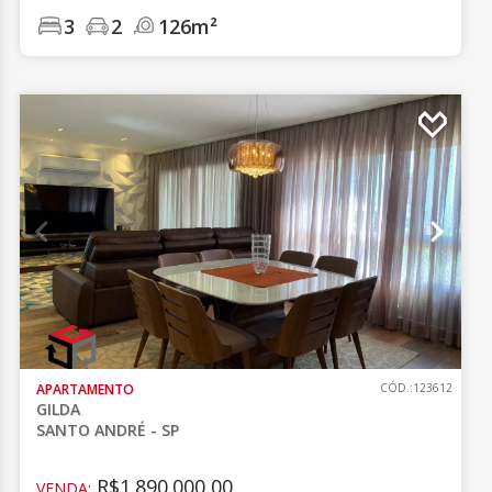
3
2
126m²
APARTAMENTO
CÓD.:123612
GILDA
SANTO ANDRÉ - SP
R$1.890.000,00
VENDA: