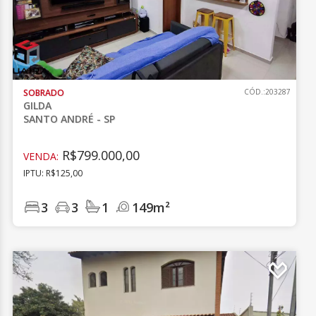
SOBRADO
CÓD.:203287
GILDA
SANTO ANDRÉ - SP
R$799.000,00
VENDA:
IPTU: R$125,00
3
3
1
149m²