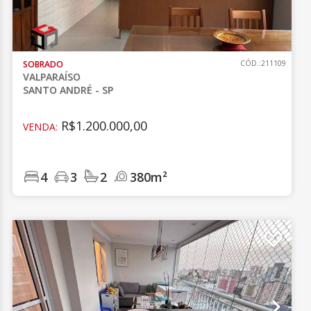
SOBRADO
CÓD.:211109
VALPARAÍSO
SANTO ANDRÉ - SP
R$1.200.000,00
VENDA:
4
3
2
380m²