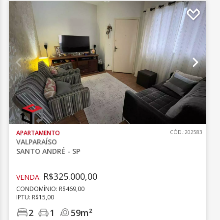
APARTAMENTO
CÓD.:202583
VALPARAÍSO
SANTO ANDRÉ - SP
R$325.000,00
VENDA:
CONDOMÍNIO: R$469,00
IPTU: R$15,00
2
1
59m²