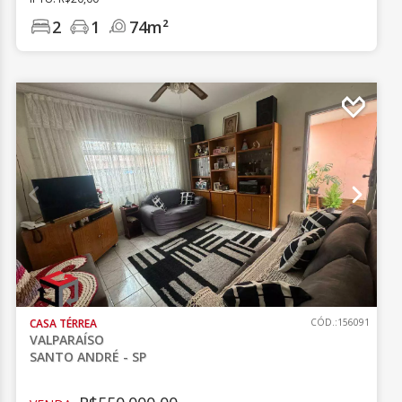
2
1
74m²
CASA TÉRREA
CÓD.:156091
VALPARAÍSO
SANTO ANDRÉ - SP