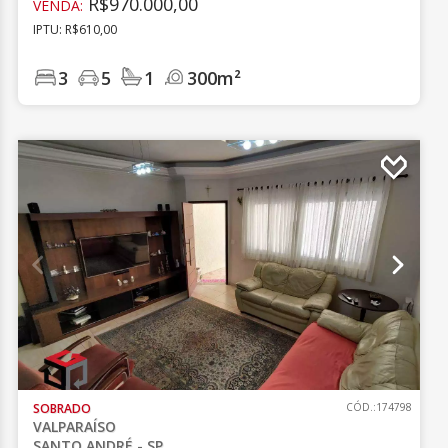
R$970.000,00
VENDA:
IPTU: R$610,00
3
5
1
300m²
SOBRADO
CÓD.:174798
VALPARAÍSO
SANTO ANDRÉ - SP