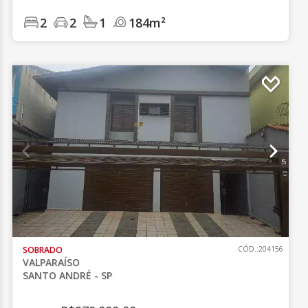
2
2
1
184m²
SOBRADO
CÓD.:204156
VALPARAÍSO
SANTO ANDRÉ - SP