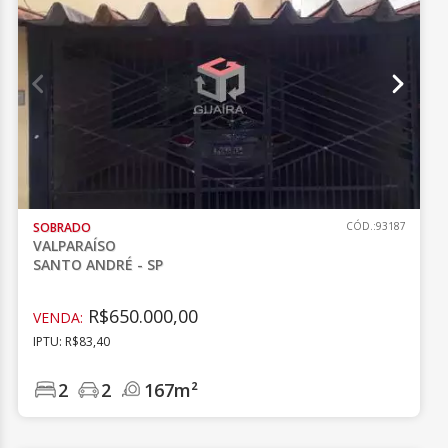
SOBRADO
CÓD.:93187
VALPARAÍSO
SANTO ANDRÉ - SP
R$650.000,00
VENDA:
IPTU: R$83,40
2
2
167m²