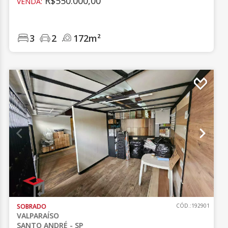
R$550.000,00
VENDA:
3
2
172m²
SOBRADO
CÓD.:192901
VALPARAÍSO
SANTO ANDRÉ - SP