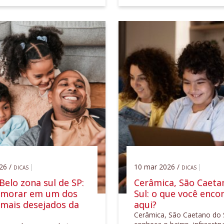
26 /
10 mar 2026 /
DICAS
DICAS
elo zona sul de SP:
Cerâmica, São Caeta
 morar em um dos
Sul: o que você enco
 mais desejados da
aqui?
Cerâmica, São Caetano do S