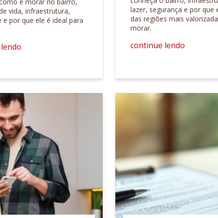
conheça o bairro, infraestru
como é morar no bairro,
lazer, segurança e por que
de vida, infraestrutura,
das regiões mais valorizad
 e por que ele é ideal para
morar.
continue lendo
 lendo