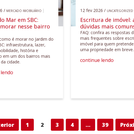
6 /
12 fev 2026 /
MERCADO IMOBILIÁRIO
UNCATEGORIZED
do Mar em SBC:
Escritura de imóvel: 
morar nesse bairro
dúvidas mais comun
FAQ: confira as respostas 
mais frequentes sobre escri
como é morar no Jardim do
imóvel para quem pretend
: infraestrutura, lazer,
uma propriedade em breve.
obilidade, história e
ão em um dos bairros mais
continue lendo
 da cidade.
 lendo
erior
1
2
3
4
…
39
Próx