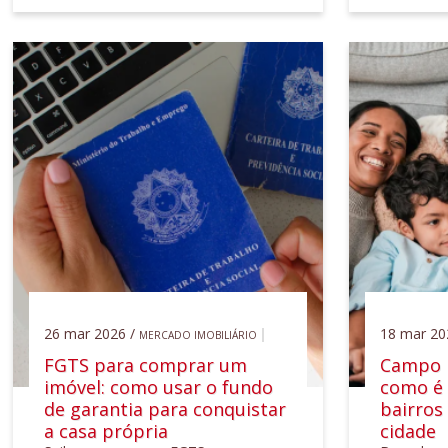
26 mar 2026 /
18 mar 20
MERCADO IMOBILIÁRIO
FGTS para comprar um
Campo B
imóvel: como usar o fundo
como é
de garantia para conquistar
bairros
a casa própria
cidade