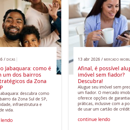
6 /
13 abr 2026 /
DICAS
MERCADO IMOBIL
o Jabaquara: como é
Afinal, é possível alu
m um dos bairros
imóvel sem fiador?
tratégicos da Zona
Descubra!
SP
Alugue seu imóvel sem prec
um fiador. O mercado imobi
Jabaquara: descubra como
oferece opções de garantia
 bairro da Zona Sul de SP,
práticas, inclusive com a po
dade, infraestrutura e
de usar um cartão de crédit
de vida.
continue lendo
 lendo