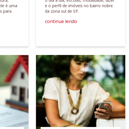
tura,
o dia a dia, escolas, mobilidade, lazer
 ele é uma
e o perfil de imóveis no bairro nobre
as para
da zona sul de SP.
continue lendo