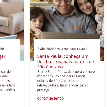
2 abr 2026 /
IÁRIO
MERCADO IMOBILIÁRIO
gar
Santa Paula: conheça um
dos bairros mais nobres de
São Caetano
isar de
Bairro Santa Paula: descubra como é
liário
morar em um dos bairros mais
s mais
nobres de São Caetano, com
ssibilidade
infraestrutura, lazer e localização
o. Confira!
privilegiada.
continue lendo