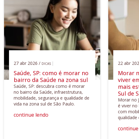
27 abr 2026 /
22 abr 202
DICAS
Saúde, SP: como é morar no
Morar n
bairro da Saúde na zona sul
viver e
mais es
Saúde, SP: descubra como é morar
no bairro da Saúde, infraestrutura,
Sul de 
mobilidade, segurança e qualidade de
Morar no 
vida na zona sul de São Paulo.
é viver no
com mobili
continue lendo
qualidade 
continue