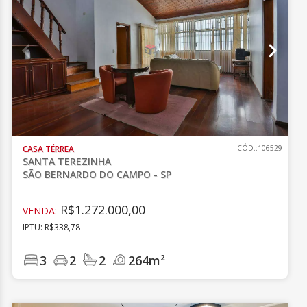
CASA TÉRREA
CÓD.:106529
SANTA TEREZINHA
SÃO BERNARDO DO CAMPO - SP
R$1.272.000,00
VENDA:
IPTU: R$338,78
3
2
2
264m²