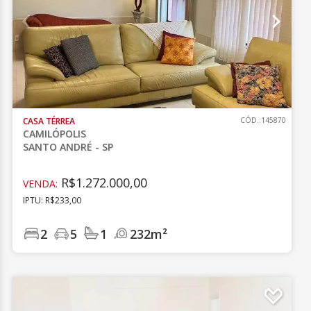
CASA TÉRREA
CÓD.:145870
CAMILÓPOLIS
SANTO ANDRÉ - SP
R$1.272.000,00
VENDA:
IPTU: R$233,00
2
5
1
232m²