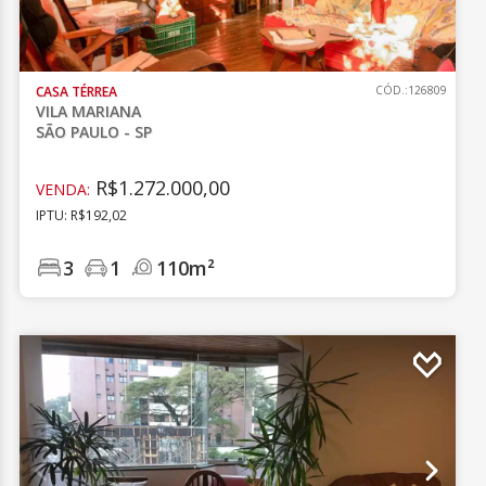
CASA TÉRREA
CÓD.:126809
VILA MARIANA
SÃO PAULO - SP
R$1.272.000,00
VENDA:
IPTU: R$192,02
3
1
110m²