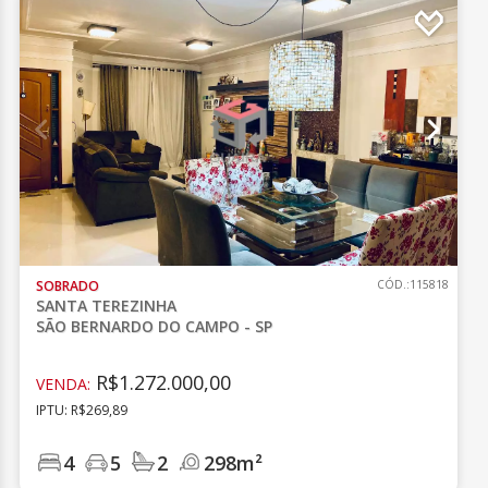
SOBRADO
CÓD.:115818
SANTA TEREZINHA
SÃO BERNARDO DO CAMPO - SP
R$1.272.000,00
VENDA:
IPTU: R$269,89
4
5
2
298m²