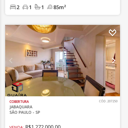
2
1
1
85m²
COBERTURA
CÓD.:207250
JABAQUARA
SÃO PAULO - SP
R$1.272.000,00
VENDA: