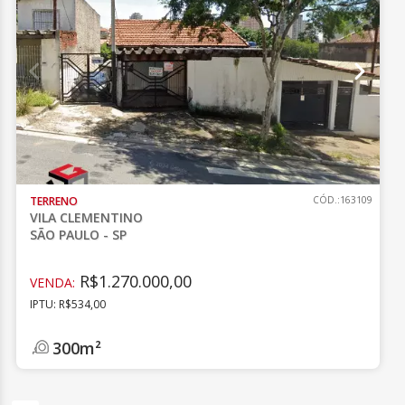
TERRENO
CÓD.:163109
VILA CLEMENTINO
SÃO PAULO - SP
R$1.270.000,00
VENDA:
IPTU: R$534,00
300m²