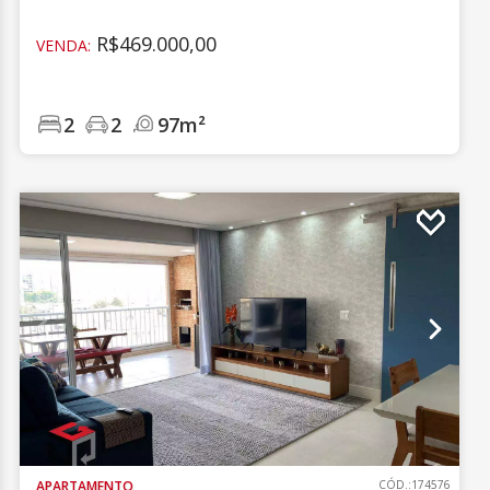
R$469.000,00
VENDA:
2
2
97m²
APARTAMENTO
CÓD.:174576