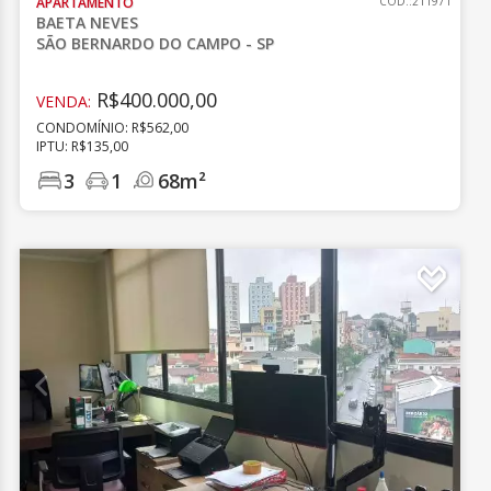
APARTAMENTO
CÓD.:211971
BAETA NEVES
SÃO BERNARDO DO CAMPO - SP
R$400.000,00
VENDA:
CONDOMÍNIO: R$562,00
IPTU: R$135,00
3
1
68m²