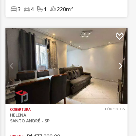
3
4
1
220m²
COBERTURA
CÓD.:180125
HELENA
SANTO ANDRÉ - SP