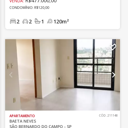
R$477.000,00
VENDA:
CONDOMÍNIO: R$120,00
2
2
1
120m²
APARTAMENTO
CÓD.:211148
BAETA NEVES
SÃO BERNARDO DO CAMPO - SP