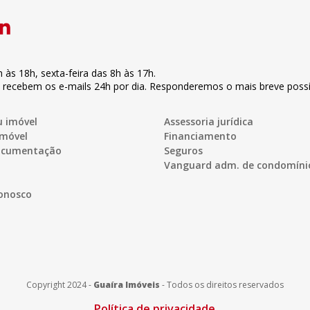
h às 18h
,
sexta-feira
das 8h às 17h
.
s recebem os e-mails 24h por dia. Responderemos o mais breve possí
u imóvel
Assessoria jurídica
imóvel
Financiamento
documentação
Seguros
Vanguard adm. de condomíni
onosco
Copyright 2024 -
Guaíra Imóveis
-
Todos os direitos reservados
Política de privacidade