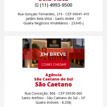
(11) 4993-9500
Rua Gonçalo Fernandes, 219
-
CEP 09041-410
Jardim Bela Vista
-
Santo André - SP
Guaíra Negócios Imobiliários - 23.645-J
COMO CHEGAR
Agência
São Caetano do Sul
São Caetano
Rua Conceição, 806
-
CEP 09530-060
Santo Antônio
-
São Caetano do Sul – SP
Guaíra Imóveis - 8.258J