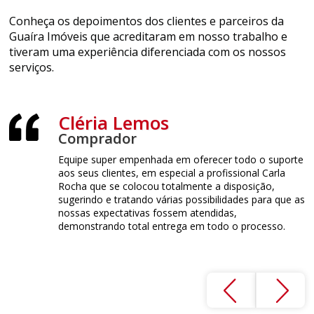
Conheça os depoimentos dos clientes e parceiros da
Guaíra Imóveis que acreditaram em nosso trabalho e
tiveram uma experiência diferenciada com os nossos
serviços.
éria Lemos
Sunamita L
prador
Locatário
e super empenhada em oferecer todo o suporte
Só tenho elogios pra
us clientes, em especial a profissional Carla
bem atendidos por t
 que se colocou totalmente a disposição,
registrado aqui a corr
indo e tratando várias possibilidades para que as
atendimento humani
s expectativas fossem atendidas,
fôssemos da família,
strando total entrega em todo o processo.
simpática! Estamos 
e ainda ganhamos u
alugarmos o imóvel