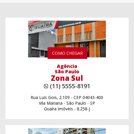
COMO CHEGAR
Agência
São Paulo
Zona Sul
(11) 5555-8191
Rua Luis Gois, 2.109
-
CEP 04043-400
Vila Mariana
-
São Paulo - SP
Guaíra Imóveis - 8.258-J