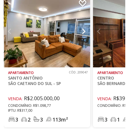
APARTAMENTO
CÓD.:209047
APARTAMENTO
SANTO ANTÔNIO
CENTRO
SÃO CAETANO DO SUL - SP
SÃO BERNARDO 
R$2.005.000,00
R$390.
VENDA:
VENDA:
CONDOMÍNIO: R$1.098,77
CONDOMÍNIO: R$8
IPTU: R$317,00
3
2
3
113m²
3
1