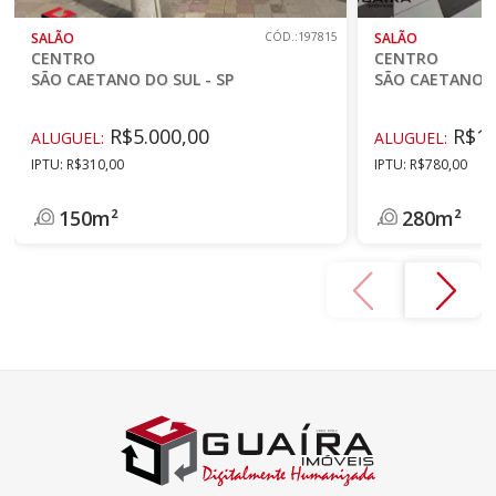
SALÃO
CÓD.:197815
SALÃO
CENTRO
CENTRO
SÃO CAETANO DO SUL - SP
SÃO CAETANO D
R$5.000,00
R$11
ALUGUEL:
ALUGUEL:
IPTU: R$310,00
IPTU: R$780,00
150m²
280m²