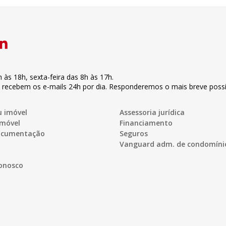
h às 18h
,
sexta-feira
das 8h às 17h
.
s recebem os e-mails 24h por dia. Responderemos o mais breve possí
u imóvel
Assessoria jurídica
imóvel
Financiamento
documentação
Seguros
Vanguard adm. de condomíni
onosco