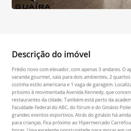
Descrição do imóvel
Prédio novo com elevador, com apenas 3 andares. O 
varanda gourmet, sala para dois ambientes, 2 quartos 
cozinha estilo americana e 1 vaga de garagem. Locali
próximo à movimentada Avenida Kennedy, que concent
restaurantes da cidade. Também está perto da academ
Faculdade Federal do ABC, do fórum e do Ginásio Poli
grandes eventos esportivos. Atrás do ginásio há aind
para crianças. Fica próximo ao Hipermercado Carrefou
horas. Uma excelente oportunidade para morar em um