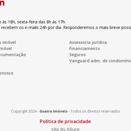
h às 18h
,
sexta-feira
das 8h às 17h
.
s recebem os e-mails 24h por dia. Responderemos o mais breve possí
u imóvel
Assessoria jurídica
imóvel
Financiamento
documentação
Seguros
Vanguard adm. de condomíni
onosco
Copyright 2024 -
Guaíra Imóveis
-
Todos os direitos reservados
Política de privacidade
site by Allure