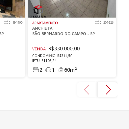
CÓD.:191990
APARTAMENTO
CÓD.:207626
AP
ANCHIETA
AN
SP
SÃO BERNARDO DO CAMPO - SP
SÃ
R$330.000,00
VENDA:
VE
CONDOMÍNIO: R$314,50
CO
IPTU: R$103,24
IPT
2
1
60m²