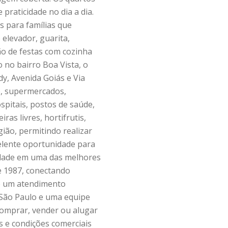
praticidade no dia a dia.
s para famílias que
elevador, guarita,
ão de festas com cozinha
 no bairro Boa Vista, o
dy, Avenida Goiás e Via
o, supermercados,
ospitais, postos de saúde,
ras livres, hortifrutis,
gião, permitindo realizar
celente oportunidade para
idade em uma das melhores
e 1987, conectando
 e um atendimento
São Paulo e uma equipe
comprar, vender ou alugar
s e condições comerciais