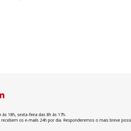
h às 18h
,
sexta-feira
das 8h às 17h
.
s recebem os e-mails 24h por dia. Responderemos o mais breve possí