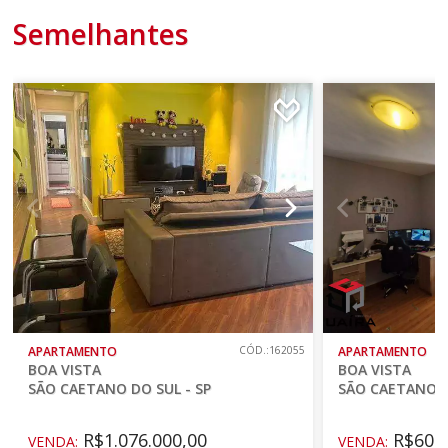
Semelhantes
APARTAMENTO
CÓD.:162055
APARTAMENTO
BOA VISTA
BOA VISTA
SÃO CAETANO DO SUL - SP
SÃO CAETANO D
R$1.076.000,00
R$600.
VENDA:
VENDA: