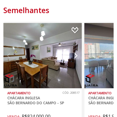
Semelhantes
APARTAMENTO
CÓD.:208517
APARTAMENTO
CHÁCARA INGLESA
CHÁCARA INGLE
SÃO BERNARDO DO CAMPO - SP
SÃO BERNARDO 
R$824.000,00
R$1.95
VENDA:
VENDA: