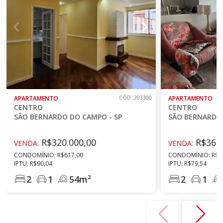
APARTAMENTO
CÓD.:203300
APARTAMENTO
CENTRO
CENTRO
SÃO BERNARDO DO CAMPO - SP
SÃO BERNARDO 
R$320.000,00
R$368.
VENDA:
VENDA:
CONDOMÍNIO: R$617,00
CONDOMÍNIO: R$5
IPTU: R$90,04
IPTU: R$79,54
2
1
54m²
2
1