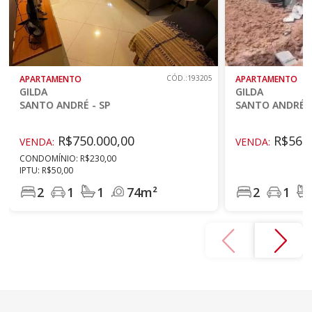
APARTAMENTO
CÓD.:193205
APARTAMENTO
GILDA
GILDA
SANTO ANDRÉ - SP
SANTO ANDRÉ -
R$750.000,00
R$560.
VENDA:
VENDA:
CONDOMÍNIO: R$230,00
IPTU: R$50,00
2
1
1
74m²
2
1