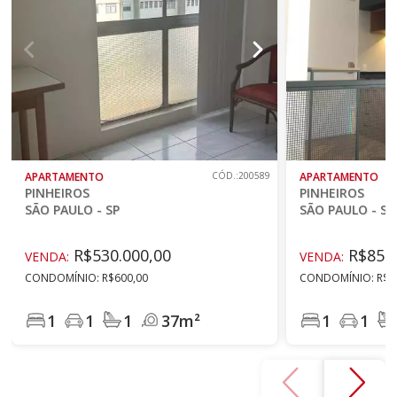
APARTAMENTO
CÓD.:200589
APARTAMENTO
PINHEIROS
PINHEIROS
SÃO PAULO - SP
SÃO PAULO - SP
R$530.000,00
R$850.
VENDA:
VENDA:
CONDOMÍNIO: R$600,00
CONDOMÍNIO: R$8
1
1
1
37m²
1
1