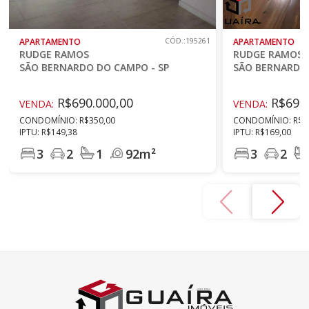
APARTAMENTO
CÓD.:195261
APARTAMENTO
RUDGE RAMOS
RUDGE RAMOS
SÃO BERNARDO DO CAMPO - SP
SÃO BERNARDO 
R$690.000,00
R$690.
VENDA:
VENDA:
CONDOMÍNIO: R$350,00
CONDOMÍNIO: R$8
IPTU: R$149,38
IPTU: R$169,00
3
2
1
92m²
3
2