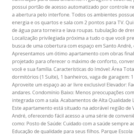
possui portão de acesso automatizado por controle r
a abertura pelo interfone. Todos os ambientes poss
energia e os quartos e sala com 2 pontos para TV. Qui
de água para torneira e lava roupas. tubulação de dre
Localização privilegiada próxima a tudo o que você pre
busca de uma cobertura com espaço em Santo André, e
Apresentamos um ótimo apartamento com obras finali
projetado para oferecer o máximo de conforto, conven
você e sua família. Características do Imóvel: Área Total
dormitórios (1 Suíte), 1 banheiros, vaga de garagem: 1 
Aproveite um espaço ao ar livre exclusivo! Elevador: Fa
andares. Condomínio Baixo: Menos preocupações com
integrada com a sala. Acabamentos de Alta Qualidade L
Este apartamento está situado na adorável região de 
André, oferecendo fácil acesso a uma série de conveniê
como: Posto de Saúde: Cuidado com a saúde sempre ao 
Educação de qualidade para seus filhos. Parque Escol