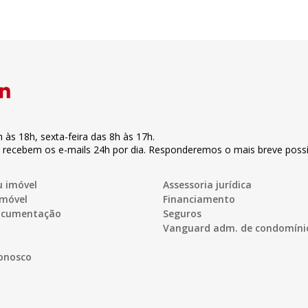
h às 18h
,
sexta-feira
das 8h às 17h
.
s recebem os e-mails 24h por dia. Responderemos o mais breve possí
u imóvel
Assessoria jurídica
imóvel
Financiamento
documentação
Seguros
Vanguard adm. de condomíni
onosco