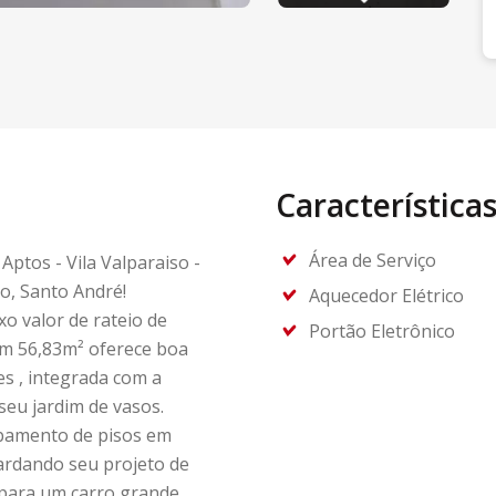
Característica
Área de Serviço
Aptos - Vila Valparaiso -
o, Santo André!
Aquecedor Elétrico
o valor de rateio de
Portão Eletrônico
m 56,83m² oferece boa
s , integrada com a
seu jardim de vasos.
abamento de pisos em
ardando seu projeto de
 para um carro grande,