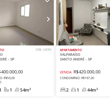
NTO
CÓD.:122701
APARTAMENTO
SO
VALPARAÍSO
DRÉ - SP
SANTO ANDRÉ - SP
400.000,00
R$420.000,00
VENDA:
: R$50,00
CONDOMÍNIO: R$167,00
0
1
1
54m²
2
1
44m²