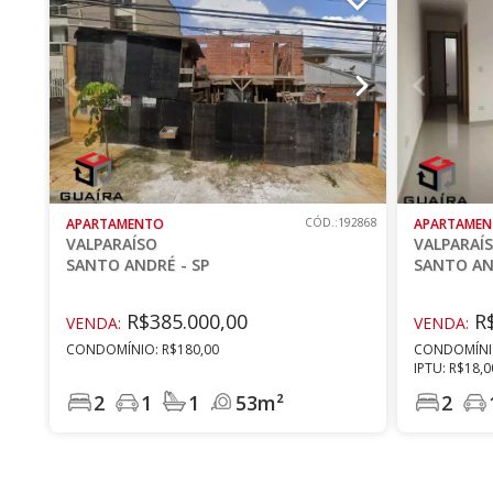
APARTAMENTO
CÓD.:192868
APARTAME
VALPARAÍSO
VALPARAÍ
SANTO ANDRÉ - SP
SANTO AN
R$385.000,00
R$
VENDA:
VENDA:
CONDOMÍNIO: R$180,00
CONDOMÍNIO
IPTU: R$18,0
2
1
1
53m²
2