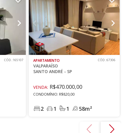
CÓD.:165107
APARTAMENTO
CÓD.:67306
AP
VALPARAÍSO
VA
SANTO ANDRÉ - SP
SA
R$470.000,00
VENDA:
VE
CONDOMÍNIO: R$820,00
CO
IPT
2
1
1
58m²