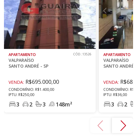
APARTAMENTO
CÓD.:13526
APARTAMENTO
VALPARAÍSO
VALPARAÍSO
SANTO ANDRÉ - SP
SANTO ANDRÉ -
R$695.000,00
R$680.
VENDA:
VENDA:
CONDOMÍNIO: R$1.400,00
CONDOMÍNIO: R$6
IPTU: R$250,00
IPTU: R$36,00
3
2
3
148m²
3
2