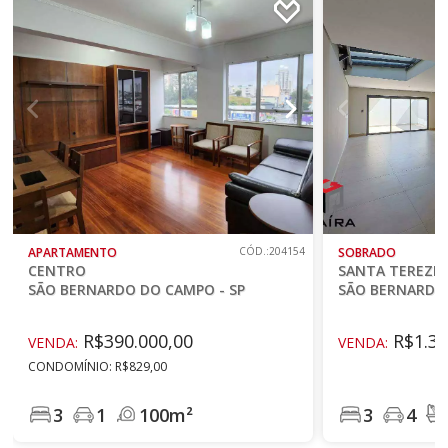
APARTAMENTO
CÓD.:204154
SOBRADO
CENTRO
SANTA TEREZI
SÃO BERNARDO DO CAMPO - SP
SÃO BERNARDO 
R$390.000,00
R$1.30
VENDA:
VENDA:
CONDOMÍNIO: R$829,00
3
1
100m²
3
4