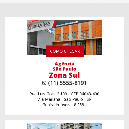
COMO CHEGAR
Agência
São Paulo
Zona Sul
(11) 5555-8191
Rua Luis Gois, 2.109
-
CEP 04043-400
Vila Mariana
-
São Paulo - SP
Guaíra Imóveis - 8.258-J