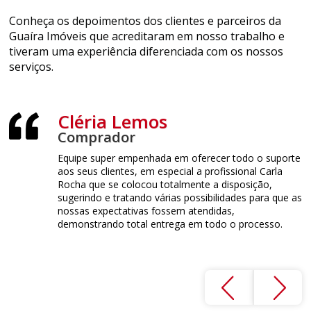
Conheça os depoimentos dos clientes e parceiros da
Guaíra Imóveis que acreditaram em nosso trabalho e
tiveram uma experiência diferenciada com os nossos
serviços.
Cléria Lemos
Comprador
L
o bem
Equipe super empenhada em oferecer todo o suporte
S
 todas as
aos seus clientes, em especial a profissional Carla
b
lo de
Rocha que se colocou totalmente a disposição,
re
mpromissada
sugerindo e tratando várias possibilidades para que as
a
 virando um
nossas expectativas fossem atendidas,
f
 meu elogio
demonstrando total entrega em todo o processo.
s
e
a