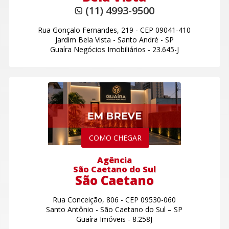
(11) 4993-9500
Rua Gonçalo Fernandes, 219
-
CEP 09041-410
Jardim Bela Vista
-
Santo André - SP
Guaíra Negócios Imobiliários - 23.645-J
COMO CHEGAR
Agência
São Caetano do Sul
São Caetano
Rua Conceição, 806
-
CEP 09530-060
Santo Antônio
-
São Caetano do Sul – SP
Guaíra Imóveis - 8.258J