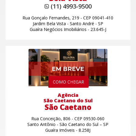
(11) 4993-9500
Rua Gonçalo Fernandes, 219
-
CEP 09041-410
Jardim Bela Vista
-
Santo André - SP
Guaíra Negócios Imobiliários - 23.645-J
COMO CHEGAR
Agência
São Caetano do Sul
São Caetano
Rua Conceição, 806
-
CEP 09530-060
Santo Antônio
-
São Caetano do Sul – SP
Guaíra Imóveis - 8.258J