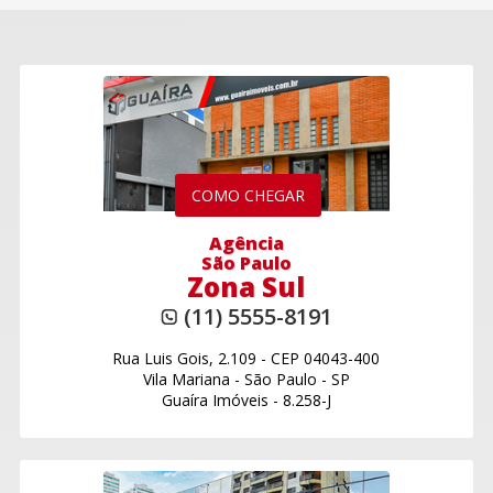
COMO CHEGAR
Agência
São Paulo
Zona Sul
(11) 5555-8191
Rua Luis Gois, 2.109
-
CEP 04043-400
Vila Mariana
-
São Paulo - SP
Guaíra Imóveis - 8.258-J