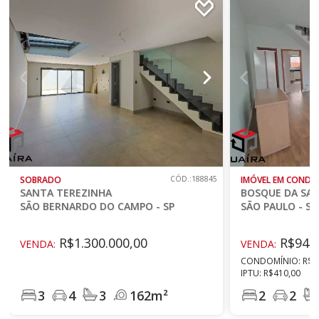
SOBRADO
CÓD.:188845
IMÓVEL EM CONDO
SANTA TEREZINHA
BOSQUE DA SA
SÃO BERNARDO DO CAMPO - SP
SÃO PAULO - SP
R$1.300.000,00
R$940.
VENDA:
VENDA:
CONDOMÍNIO: R$3
IPTU: R$410,00
3
4
3
162m²
2
2