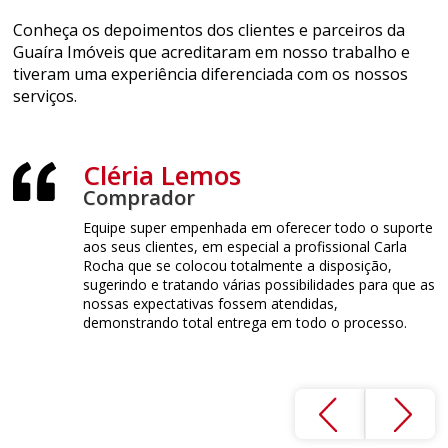
Conheça os depoimentos dos clientes e parceiros da
Guaíra Imóveis que acreditaram em nosso trabalho e
tiveram uma experiência diferenciada com os nossos
serviços.
Cléria Lemos
Comprador
L
o bem
Equipe super empenhada em oferecer todo o suporte
S
 todas as
aos seus clientes, em especial a profissional Carla
b
lo de
Rocha que se colocou totalmente a disposição,
re
mpromissada
sugerindo e tratando várias possibilidades para que as
a
 virando um
nossas expectativas fossem atendidas,
f
 meu elogio
demonstrando total entrega em todo o processo.
s
e
a