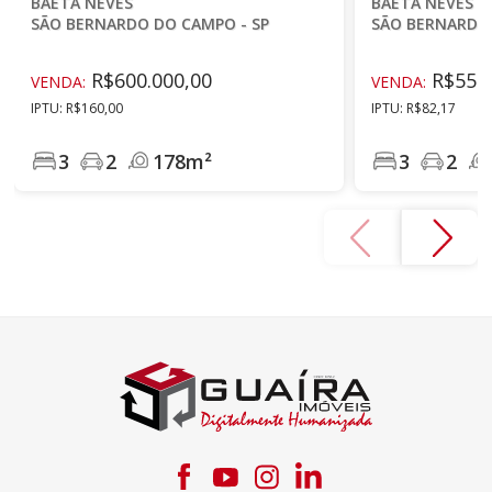
BAETA NEVES
BAETA NEVES
SÃO BERNARDO DO CAMPO - SP
SÃO BERNARDO 
R$600.000,00
R$550.
VENDA:
VENDA:
IPTU: R$160,00
IPTU: R$82,17
3
2
178m²
3
2