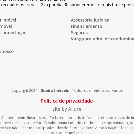
s recebem os e-mails 24h por dia. Responderemos o mais breve possí
u imóvel
Assessoria jurídica
imóvel
Financiamento
documentação
Seguros
Vanguard adm. de condomíni
onosco
Copyright 2024 -
Guaíra Imóveis
-
Todos os direitos reservados
Política de privacidade
site by Allure
são meramente ilustrativos, não fazem parte do imóvel, exceto nos casos de imó
 imóveis sem aviso prévio. O valor anunciado do condomínio é aproximado, 
 site não estar mais disponível devido à rotatividade. As solicitações feitas
quaisquer imóveis.