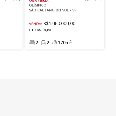
CÓD.:191117
CASA TÉRREA
CÓD.:156398
OLÍMPICO
SÃO CAETANO DO SUL - SP
R$1.060.000,00
VENDA:
IPTU: R$194,80
2
2
170m²