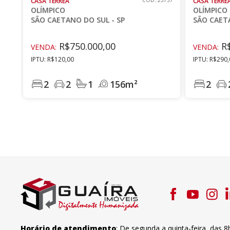
CASA TÉRREA
CÓD.:23757
CASA TÉRRE
OLÍMPICO
OLÍMPICO
SÃO CAETANO DO SUL - SP
SÃO CAETA
R$750.000,00
R$
VENDA:
VENDA:
IPTU: R$120,00
IPTU: R$290
2
2
1
156m²
2
Horário de atendimento
:
De segunda a quinta-feira
,
das 8