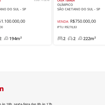
A
CÓD.:173216
CASA TÉRREA
OLÍMPICO
NO DO SUL - SP
SÃO CAETANO DO SUL - SP
1.100.000,00
R$750.000,00
VENDA:
,00
IPTU: R$278,83
2
194m²
2
2
222m²
h às 18h
,
sexta-feira
das 8h às 17h
.