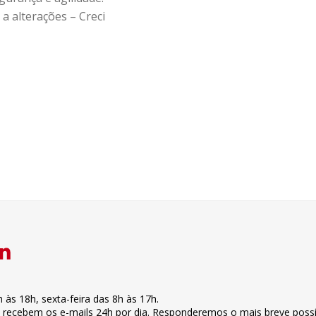
a alterações – Creci
h às 18h
,
sexta-feira
das 8h às 17h
.
s recebem os e-mails 24h por dia. Responderemos o mais breve possí