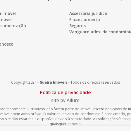
u imóvel
Assessoria jurídica
imóvel
Financiamento
documentação
Seguros
Vanguard adm. de condomíni
onosco
Copyright 2024 -
Guaíra Imóveis
-
Todos os direitos reservados
Política de privacidade
site by Allure
são meramente ilustrativos, não fazem parte do imóvel, exceto nos casos de imó
 imóveis sem aviso prévio. O valor anunciado do condomínio é aproximado, 
 site não estar mais disponível devido à rotatividade. As solicitações feitas
quaisquer imóveis.