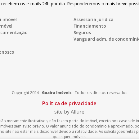
s recebem os e-mails 24h por dia. Responderemos o mais breve possí
u imóvel
Assessoria jurídica
imóvel
Financiamento
documentação
Seguros
Vanguard adm. de condomíni
onosco
Copyright 2024 -
Guaíra Imóveis
-
Todos os direitos reservados
Política de privacidade
site by Allure
são meramente ilustrativos, não fazem parte do imóvel, exceto nos casos de imó
 imóveis sem aviso prévio. O valor anunciado do condomínio é aproximado, 
 site não estar mais disponível devido à rotatividade. As solicitações feitas
quaisquer imóveis.