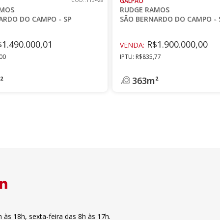
CÓD.:113428
GALPÃO
AMOS
RUDGE RAMOS
ARDO DO CAMPO - SP
SÃO BERNARDO DO CAMPO - 
1.490.000,01
R$1.900.000,00
VENDA:
,00
IPTU: R$835,77
²
363m²
h às 18h
,
sexta-feira
das 8h às 17h
.