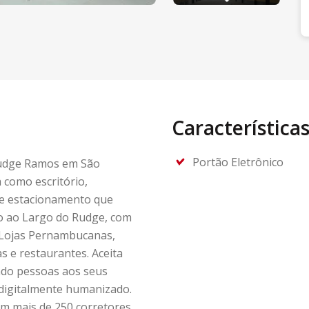
Característica
Portão Eletrônico
Rudge Ramos em São
como escritório,
de estacionamento que
mo ao Largo do Rudge, com
 Lojas Pernambucanas,
s e restaurantes. Aceita
ndo pessoas aos seus
digitalmente humanizado.
m mais de 250 corretores