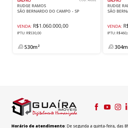
GALPÃO
CÓD.:49262
GALPÃO
RUDGE RAMOS
RUDGE R
SÃO BERNARDO DO CAMPO - SP
SÃO BERN
R$1.060.000,00
R$
VENDA:
VENDA:
IPTU: R$530,00
IPTU: R$460
530m²
304m
Horário de atendimento
:
De segunda a quinta-feira
,
das 8