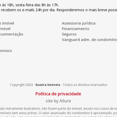
h às 18h
,
sexta-feira
das 8h às 17h
.
s recebem os e-mails 24h por dia. Responderemos o mais breve possí
u imóvel
Assessoria jurídica
imóvel
Financiamento
documentação
Seguros
Vanguard adm. de condomíni
onosco
Copyright 2024 -
Guaíra Imóveis
-
Todos os direitos reservados
Política de privacidade
site by Allure
são meramente ilustrativos, não fazem parte do imóvel, exceto nos casos de imó
 imóveis sem aviso prévio. O valor anunciado do condomínio é aproximado, 