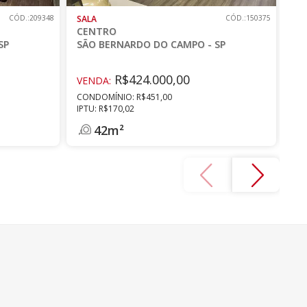
CÓD.:209348
SALA
CÓD.:150375
SA
CENTRO
CE
SP
SÃO BERNARDO DO CAMPO - SP
SÃ
R$424.000,00
VENDA:
VE
CONDOMÍNIO: R$451,00
CO
IPTU: R$170,02
IPT
42m²