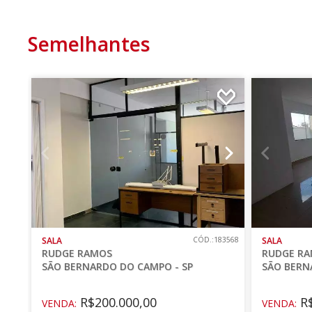
Semelhantes
SALA
CÓD.:183568
SALA
RUDGE RAMOS
RUDGE R
SÃO BERNARDO DO CAMPO - SP
SÃO BERN
R$200.000,00
R$
VENDA:
VENDA: