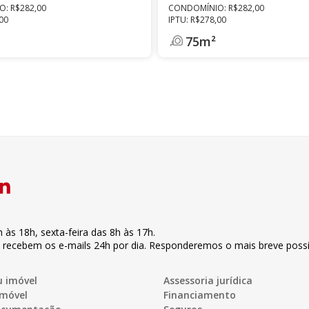
: R$282,00
CONDOMÍNIO: R$282,00
,00
IPTU: R$278,00
75m²
h às 18h
,
sexta-feira
das 8h às 17h
.
s recebem os e-mails 24h por dia. Responderemos o mais breve possí
u imóvel
Assessoria jurídica
imóvel
Financiamento