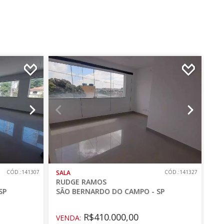
CÓD.:141307
SALA
CÓD.:141327
SA
RUDGE RAMOS
RU
SP
SÃO BERNARDO DO CAMPO - SP
SÃ
R$410.000,00
VENDA:
VE