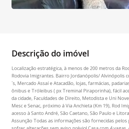
Descrição do imóvel
Localização estratégica, à menos de 200 metros da Rod
Rodovia Imigrantes. Bairro Jordanópolis/ Alvinópolis
´s, Mercado Assaí e Atacadão, lojas, farmácias, padarias
ônibus e Tróleibus ( px Treminal Piraporinha), fácil ac
da cidade, Faculdades de Direito, Metodista e Uni Nove
Mesc e Senac, próximo á Via Anchieta (Km 19), Rod Im
acesso à Santo André, São Caetano, São Paulo e Litora
Assunção Todas as informações são fornecidas pelos
sofrer alterações sem aviso prévio! Casa com 4 vagas