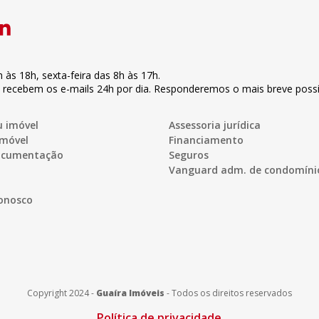
h às 18h
,
sexta-feira
das 8h às 17h
.
s recebem os e-mails 24h por dia. Responderemos o mais breve possí
u imóvel
Assessoria jurídica
imóvel
Financiamento
documentação
Seguros
Vanguard adm. de condomíni
onosco
Copyright 2024 -
Guaíra Imóveis
-
Todos os direitos reservados
Política de privacidade