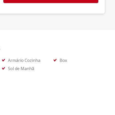
s
Armário Cozinha
Box
Sol de Manhã