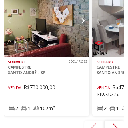
SOBRADO
CÓD.:172083
SOBRADO
CAMPESTRE
CAMPESTRE
SANTO ANDRÉ - SP
SANTO ANDRÉ -
R$730.000,00
R$479.
VENDA:
VENDA:
IPTU: R$24,48
2
1
107m²
2
1