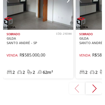
SOBRADO
CÓD.:210344
SOBRADO
GILDA
GILDA
SANTO ANDRÉ - SP
SANTO ANDRÉ -
R$585.000,00
R$585.
VENDA:
VENDA:
2
2
2
62m²
2
2