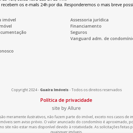
s recebem os e-mails 24h por dia. Responderemos o mais breve possí
u imóvel
Assessoria jurídica
imóvel
Financiamento
documentação
Seguros
Vanguard adm. de condomíni
onosco
Copyright 2024 -
Guaíra Imóveis
-
Todos os direitos reservados
Política de privacidade
site by Allure
são meramente ilustrativos, não fazem parte do imóvel, exceto nos casos de imó
 imóveis sem aviso prévio. O valor anunciado do condomínio é aproximado, 
 site não estar mais disponível devido à rotatividade. As solicitações feitas
quaisquer imóveis.