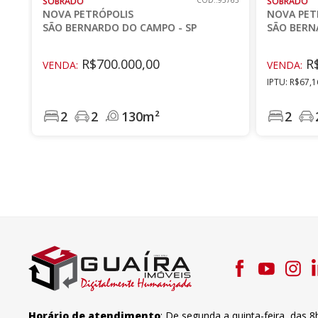
SOBRADO
CÓD.:95763
SOBRADO
NOVA PETRÓPOLIS
NOVA PET
SÃO BERNARDO DO CAMPO - SP
SÃO BERN
R$700.000,00
R$
VENDA:
VENDA:
IPTU: R$67,1
2
2
130m²
2
Horário de atendimento
:
De segunda a quinta-feira
,
das 8