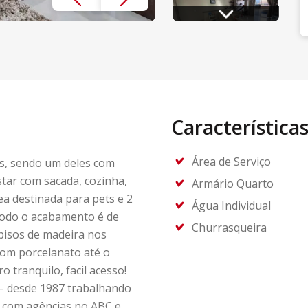
Característica
Área de Serviço
es, sendo um deles com
star com sacada, cozinha,
Armário Quarto
ea destinada para pets e 2
Água Individual
Todo o acabamento é de
Churrasqueira
 pisos de madeira nos
com porcelanato até o
o tranquilo, facil acesso!
 – desde 1987 trabalhando
, com agências no ABC e