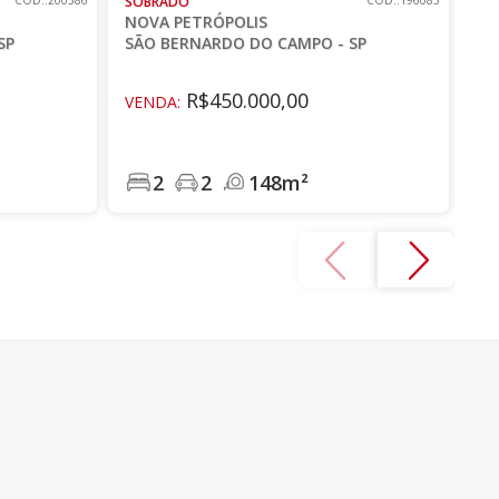
CÓD.:200586
SOBRADO
CÓD.:196085
SO
NOVA PETRÓPOLIS
NO
SP
SÃO BERNARDO DO CAMPO - SP
SÃ
R$450.000,00
VENDA:
VE
IPT
2
2
148m²