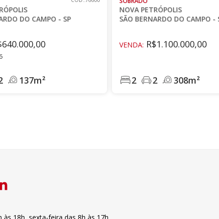
CÓD.:76600
SOBRADO
RÓPOLIS
NOVA PETRÓPOLIS
ARDO DO CAMPO - SP
SÃO BERNARDO DO CAMPO - 
640.000,00
R$1.100.000,00
VENDA:
6
2
137m²
2
2
308m²
h às 18h
,
sexta-feira
das 8h às 17h
.