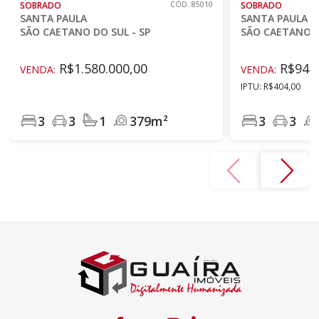
SOBRADO
CÓD.:85010
SOBRADO
SANTA PAULA
SANTA PAULA
SÃO CAETANO DO SUL - SP
SÃO CAETANO D
R$1.580.000,00
R$940.
VENDA:
VENDA:
IPTU: R$404,00
3
3
1
379m²
3
3