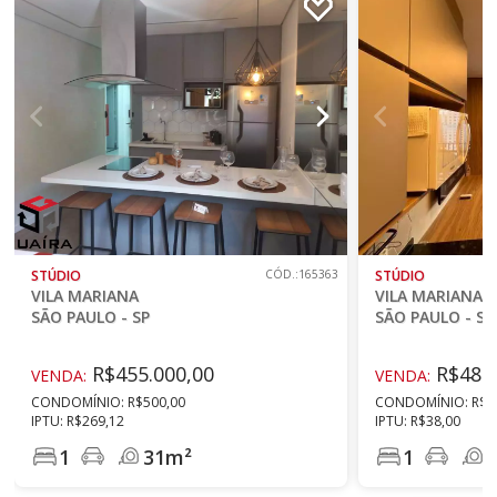
STÚDIO
CÓD.:165363
STÚDIO
VILA MARIANA
VILA MARIANA
SÃO PAULO - SP
SÃO PAULO - SP
R$455.000,00
R$488.
VENDA:
VENDA:
CONDOMÍNIO: R$500,00
CONDOMÍNIO: R$5
IPTU: R$269,12
IPTU: R$38,00
1
31m²
1