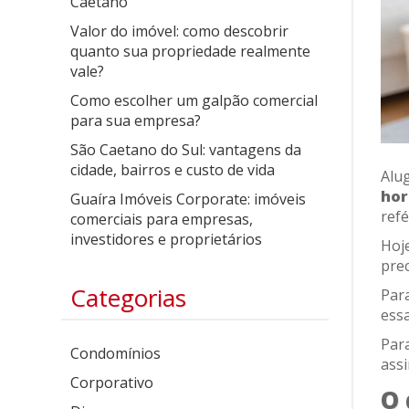
Caetano
Valor do imóvel: como descobrir
quanto sua propriedade realmente
vale?
Como escolher um galpão comercial
para sua empresa?
São Caetano do Sul: vantagens da
cidade, bairros e custo de vida
Alu
hor
Guaíra Imóveis Corporate: imóveis
refé
comerciais para empresas,
investidores e proprietários
Hoje
prec
Categorias
Par
ess
Par
Condomínios
assi
Corporativo
O 