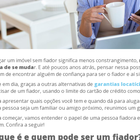
gar um imóvel sem fiador significa menos constrangimento,
a de se muda
r. E até poucos anos atrás, pensar nessa poss
m de encontrar alguém de confiança para ser o fiador e aí s
 em dia, graças a outras alternativas de
garantias locatíc
isar de um fiador, usando o limite do cartão de crédito co
a apresentar quais opções você tem e quando dá para aluga
a pessoa seja um familiar ou amigo próximo, reunimos um gu
a começar, vamos entender o papel de uma pessoa fiadora e
m. Confira a seguir!
que é e quem pode ser um fiador