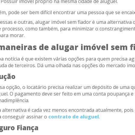
Possuir imóvel próprio na mesma cidade de aluguel.
m, pode ser bem difícil encontrar uma pessoa que se encaix
essas e outras, alugar imóvel sem fiador é uma alternativa q
e processo, como também, para minimizar o constrangiment
para morar.
maneiras de alugar imóvel sem f
a notícia é que existem várias opções para quem precisa ag
juda de terceiros. Dá uma olhada nas opções do mercado imob
ução
a opção, o locatário precisa realizar um depósito de uma q
guel. O pagamento deve ser feito em uma conta poupança e s
nadimplência.
a alternativa é cada vez menos encontrada atualmente, pois
a conseguir assinar o
contrato de aluguel
.
guro Fiança