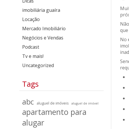
Dicas
Muit
imobiliária guaíra
pró
Locação
Não
Mercado Imobiliário
que
Negócios e Vendas
No 
imob
Podcast
inad
Tv e mais!
Send
Uncategorized
requ
Tags
abc
aluguel de imóveis
aluguel de imóvel
apartamento para
alugar