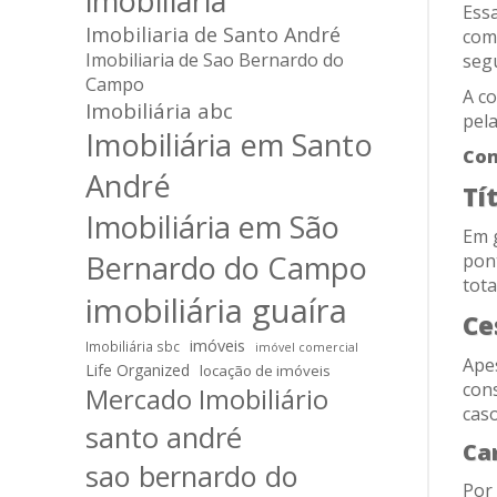
imobiliaria
Ess
Imobiliaria de Santo André
com
Imobiliaria de Sao Bernardo do
seg
Campo
A co
Imobiliária abc
pela
Imobiliária em Santo
Con
André
Tí
Imobiliária em São
Em 
Bernardo do Campo
pont
tota
imobiliária guaíra
Ce
imóveis
Imobiliária sbc
imóvel comercial
Apes
Life Organized
locação de imóveis
cons
Mercado Imobiliário
caso
santo andré
Ca
sao bernardo do
Por 