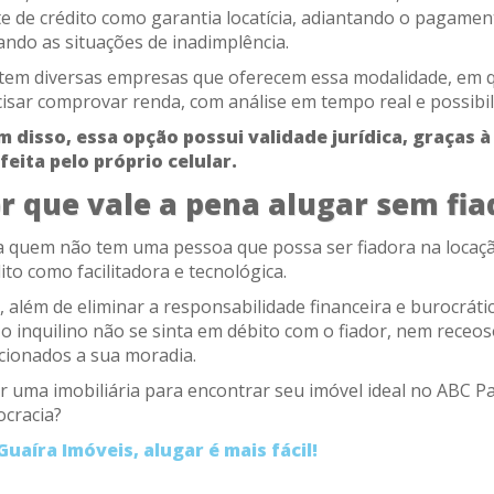
te de crédito como garantia locatícia, adiantando o pagame
ando as situações de inadimplência.
stem diversas empresas que oferecem essa modalidade, em q
cisar comprovar renda, com análise em tempo real e possibi
m disso, essa opção possui validade jurídica, graças à
 feita pelo próprio celular.
r que vale a pena alugar sem fia
a quem não tem uma pessoa que possa ser fiadora na locaçã
ito como facilitadora e tecnológica.
, além de eliminar a responsabilidade financeira e burocrát
o inquilino não se sinta em débito com o fiador, nem receo
acionados a sua moradia.
r uma imobiliária para encontrar seu imóvel ideal no ABC P
ocracia?
Guaíra Imóveis, alugar é mais fácil!