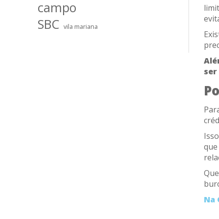
campo
limi
evit
SBC
vila mariana
Exi
pre
Alé
ser
Po
Par
créd
Isso
que 
rel
Que
bur
Na 