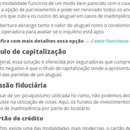
a modalidade funciona de um modo bem parecido com o cauçã
 a opção de parcelamento e pode ser renovado todos os anos.
uro que cubra os custos do aluguel em casos de inadimplênc
bertura abrange tanto o valor do aluguel como o condomínio
 operadora para avaliar se o inquilino está apto.
fira com mais detalhes essa opção →
Como funciona o
tulo de capitalização
geral, essa solução é oferecida por seguradoras que cumpr
o negativo é que o título de capitalização tende a apresent
l das parcelas de um aluguel.
ssão fiduciária
ar de ser pouquíssimo utilizada no ramo, não podemos deixar
iste na utilização de cotas. Aqui, os fundos de investiment
s de inadimplência por parte do locatário.
rtão de crédito
fim, existe uma das modalidades mais modernas, o cartão de 