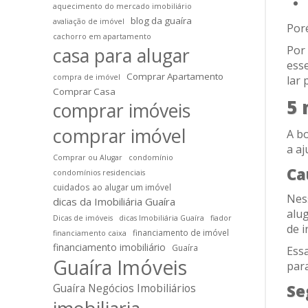
aquecimento do mercado imobiliário
blog da guaíra
avaliação de imóvel
Poré
cachorro em apartamento
Por 
casa para alugar
ess
Comprar Apartamento
compra de imóvel
lar 
Comprar Casa
5 
comprar imóveis
comprar imóvel
A bo
a a
Comprar ou Alugar
condomínio
Ca
condomínios residenciais
cuidados ao alugar um imóvel
Ness
dicas da Imobiliária Guaíra
alu
Dicas de imóveis
dicas Imobiliária Guaíra
fiador
de i
financiamento de imóvel
financiamento caixa
financiamento imobiliário
Guaíra
Ess
Guaíra Imóveis
par
Se
Guaíra Negócios Imobiliários