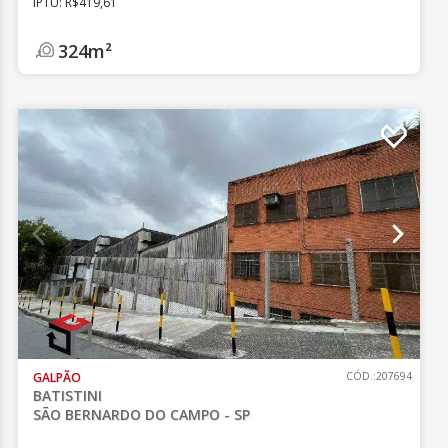
IPTU: R$419,61
324m²
GALPÃO
CÓD.:207694
BATISTINI
SÃO BERNARDO DO CAMPO - SP