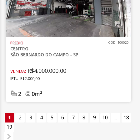
PRÉDIO
CÓD.:100020
CENTRO
SÃO BERNARDO DO CAMPO - SP
R$4.000.000,00
VENDA:
IPTU: R$2.000,00
2
0m²
1
2
3
4
5
6
7
8
9
10
...
18
19