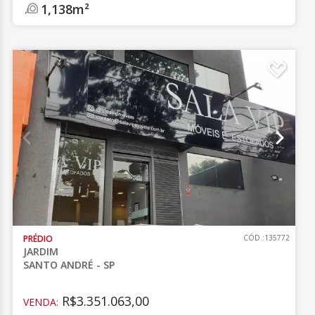
1,138m²
PRÉDIO
CÓD.:135772
JARDIM
SANTO ANDRÉ - SP
R$3.351.063,00
VENDA: