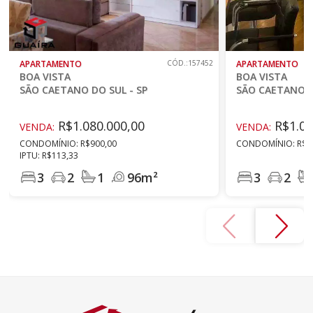
APARTAMENTO
CÓD.:157452
APARTAMENTO
BOA VISTA
BOA VISTA
SÃO CAETANO DO SUL - SP
SÃO CAETANO D
R$1.080.000,00
R$1.07
VENDA:
VENDA:
CONDOMÍNIO: R$900,00
CONDOMÍNIO: R$1.
IPTU: R$113,33
3
2
1
96m²
3
2