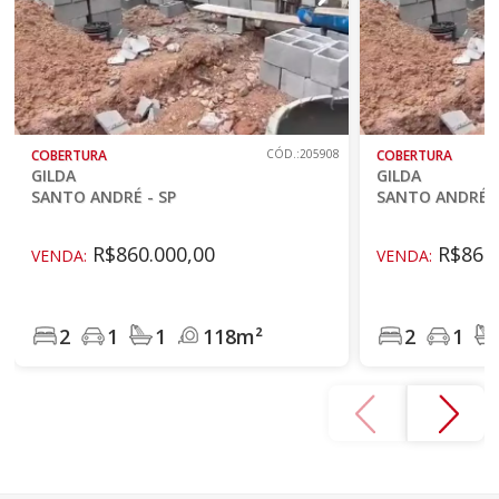
COBERTURA
CÓD.:205908
COBERTURA
GILDA
GILDA
SANTO ANDRÉ - SP
SANTO ANDRÉ -
R$860.000,00
R$860.
VENDA:
VENDA:
2
1
1
118m²
2
1