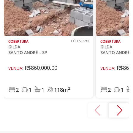
COBERTURA
CÓD.:205908
COBERTURA
GILDA
GILDA
SANTO ANDRÉ - SP
SANTO ANDRÉ -
R$860.000,00
R$860.
VENDA:
VENDA:
2
1
1
118m²
2
1